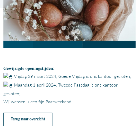
𝐆𝐞𝐰𝐢𝐣𝐳𝐢𝐠𝐝𝐞 𝐨𝐩𝐞𝐧𝐢𝐧𝐠𝐬𝐭𝐢𝐣𝐝𝐞𝐧:
Vrijdag 29 maart 2024, Goede Vrijdag is ons kantoor gesloten;
Maandag 1 april 2024, Tweede Paasdag is ons kantoor
gesloten;
Wij wensen u een fijn Paasweekend.
Terug naar overzicht